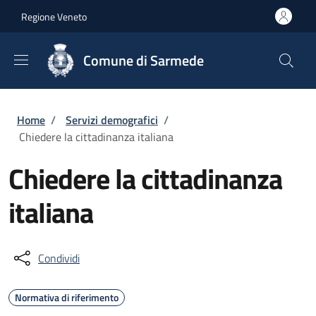
Salta al contenuto principale
Skip to footer content
Regione Veneto
Comune di Sarmede
Briciole di pane
Home
/
Servizi demografici
/
Chiedere la cittadinanza italiana
Chiedere la cittadinanza
italiana
Condividi
Normativa di riferimento