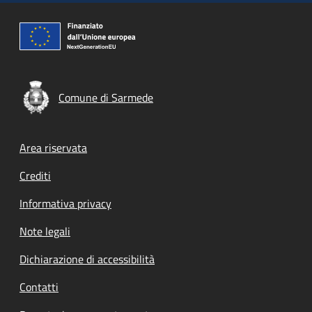
Comune di Sarmede
Footer menu
Area riservata
Crediti
Informativa privacy
Note legali
Dichiarazione di accessibilità
Contatti