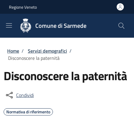
Salta al contenuto principale
Skip to footer content
Regione Veneto
Comune di Sarmede
Briciole di pane
Home
/
Servizi demografici
/
Disconoscere la paternità
Disconoscere la paternità
Condividi
Normativa di riferimento