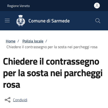
Salta al contenuto principale
Skip to footer content
Regione Veneto
Comune di Sarmede
Briciole di pane
Home
/
Polizia locale
/
Chiedere il contrassegno per la sosta nei parcheggi rosa
Chiedere il contrassegno
per la sosta nei parcheggi
rosa
Condividi