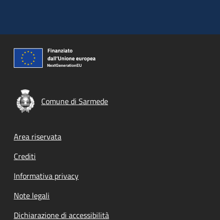
Comune di Sarmede
Footer menu
Area riservata
Crediti
Informativa privacy
Note legali
Dichiarazione di accessibilità