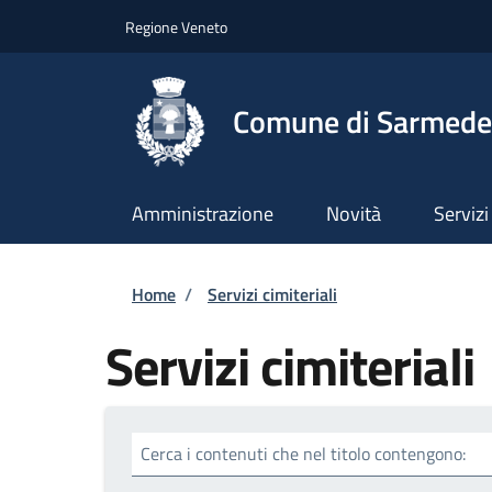
Salta al contenuto principale
Skip to footer content
Regione Veneto
Comune di Sarmede
Amministrazione
Novità
Servizi
Briciole di pane
Home
/
Servizi cimiteriali
Servizi cimiteriali
Cerca i contenuti che nel titolo contengono: