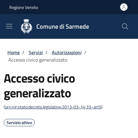
Salta al contenuto principale
Skip to footer content
Regione Veneto
Comune di Sarmede
Briciole di pane
Home
/
Servizi
/
Autorizzazioni
/
Accesso civico generalizzato
Accesso civico
generalizzato
(
urn:nir:stato:decreto.legislativo:2013-03-14;33~art5
)
Servizio attivo