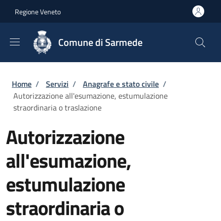
Salta al contenuto principale
Skip to footer content
Regione Veneto
Comune di Sarmede
Briciole di pane
Home
/
Servizi
/
Anagrafe e stato civile
/
Autorizzazione all'esumazione, estumulazione
straordinaria o traslazione
Autorizzazione
all'esumazione,
estumulazione
straordinaria o