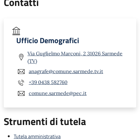
Contatti
Ufficio Demografici
Via Guglielmo Marconi, 2 31026 Sarmede
(TV)
anagrafe@comune.sarmede.tv.it
+39 0438 582760
comune.sarmede@pec.it
Strumenti di tutela
Tutela amministrativa