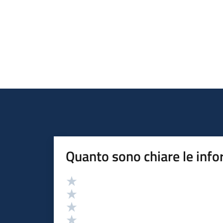
Quanto sono chiare le info
Valutazione
Valuta 5 stelle su 5
Valuta 4 stelle su 5
Valuta 3 stelle su 5
Valuta 2 stelle su 5