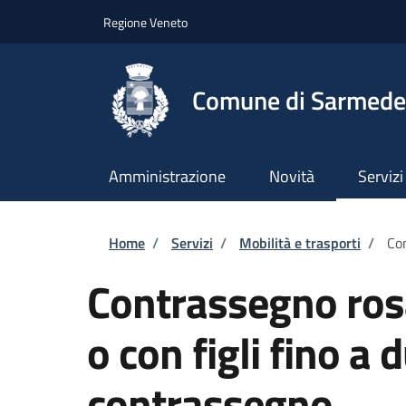
Salta al contenuto principale
Skip to footer content
Regione Veneto
Comune di Sarmede
Amministrazione
Novità
Servizi
Briciole di pane
Home
/
Servizi
/
Mobilità e trasporti
/
Con
Contrassegno ros
o con figli fino a 
contrassegno