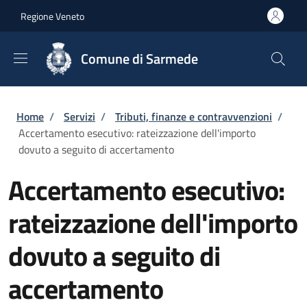
Salta al contenuto principale
Skip to footer content
Regione Veneto
Comune di Sarmede
Briciole di pane
Home
/
Servizi
/
Tributi, finanze e contravvenzioni
/
Accertamento esecutivo: rateizzazione dell'importo
dovuto a seguito di accertamento
Accertamento esecutivo:
rateizzazione dell'importo
dovuto a seguito di
accertamento