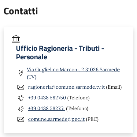
Contatti
Ufficio Ragioneria - Tributi -
Personale
Via Guglielmo Marconi, 2 31026 Sarmede
(TV)
ragioneria@comune.sarmede.tv.it
(Email)
+39 0438 582750
(Telefono)
+39 0438 582751
(Telefono)
comune.sarmede@pec.it
(PEC)