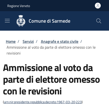
Salta al contenuto principale
Skip to footer content
Regione Veneto
Comune di Sarmede
Briciole di pane
Home
/
Servizi
/
Anagrafe e stato civile
/
Ammissione al voto da parte di elettore omesso con le
revisioni
Ammissione al voto da
parte di elettore omesso
con le revisioni
(
urn:nir:presidente.repubblica:decreto:1967-03-20;223
)