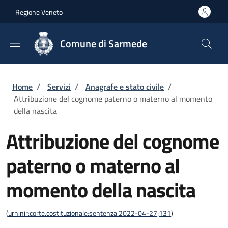
Salta al contenuto principale
Skip to footer content
Regione Veneto
Comune di Sarmede
Briciole di pane
Home
/
Servizi
/
Anagrafe e stato civile
/
Attribuzione del cognome paterno o materno al momento
della nascita
Attribuzione del cognome
paterno o materno al
momento della nascita
(
urn:nir:corte.costituzionale:sentenza:2022-04-27;131
)