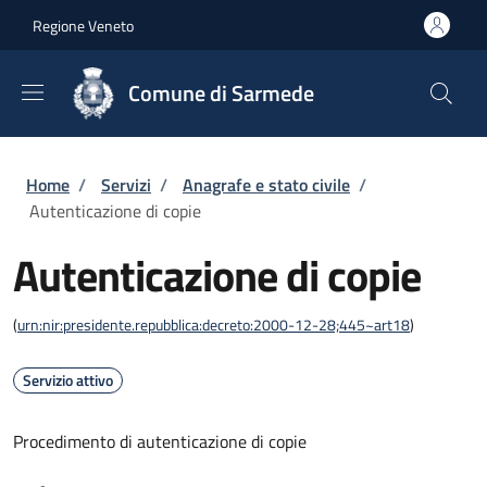
Salta al contenuto principale
Skip to footer content
Regione Veneto
Comune di Sarmede
Briciole di pane
Home
/
Servizi
/
Anagrafe e stato civile
/
Autenticazione di copie
Autenticazione di copie
(
urn:nir:presidente.repubblica:decreto:2000-12-28;445~art18
)
Servizio attivo
Procedimento di autenticazione di copie