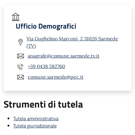
Ufficio Demografici
Via Guglielmo Marconi, 2 31026 Sarmede
(TV)
anagrafe@comune.sarmede.tv.it
+39 0438 582760
comune.sarmede@pec.it
Strumenti di tutela
Tutela amministrativa
Tutela giurisdizionale