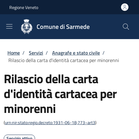
Salta al contenuto principale
Skip to footer content
Regione Veneto
Comune di Sarmede
Briciole di pane
Home
/
Servizi
/
Anagrafe e stato civile
/
Rilascio della carta d'identità cartacea per minorenni
Rilascio della carta
d'identità cartacea per
minorenni
(
urn:nir:stato:regio.decreto:1931-06-18;773~art3
)
Servizio attivo