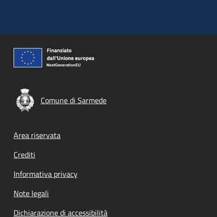
Comune di Sarmede
Footer menu
Area riservata
Crediti
Informativa privacy
Note legali
Dichiarazione di accessibilità