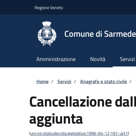
Salta al contenuto principale
Skip to footer content
Regione Veneto
Comune di Sarmede
Amministrazione
Novità
Servizi
Briciole di pane
Home
/
Servizi
/
Anagrafe e stato civile
/
Cancellazione dall
aggiunta
(
urn:nir:stato:decreto.legislativo:1996-04-12;197~art1
)