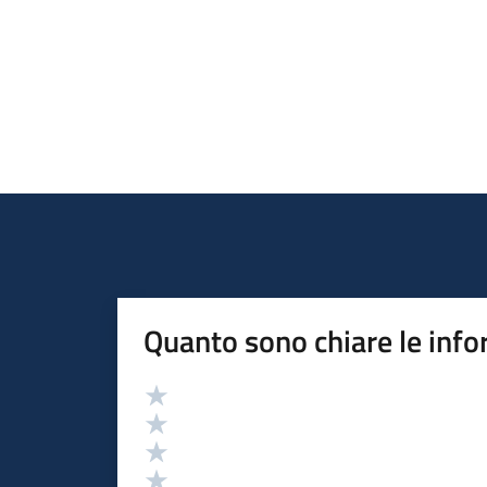
Quanto sono chiare le info
Valutazione
Valuta 5 stelle su 5
Valuta 4 stelle su 5
Valuta 3 stelle su 5
Valuta 2 stelle su 5