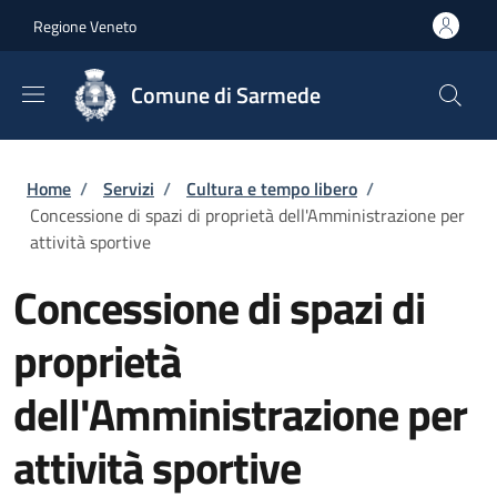
Salta al contenuto principale
Skip to footer content
Regione Veneto
Comune di Sarmede
Briciole di pane
Home
/
Servizi
/
Cultura e tempo libero
/
Concessione di spazi di proprietà dell'Amministrazione per
attività sportive
Concessione di spazi di
proprietà
dell'Amministrazione per
attività sportive