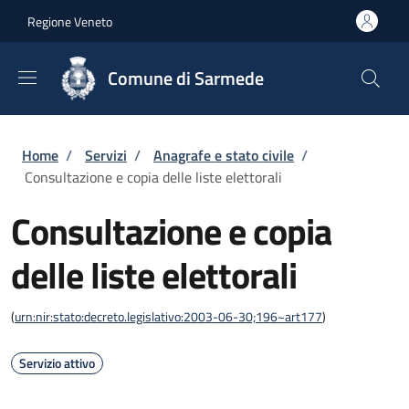
Salta al contenuto principale
Skip to footer content
Regione Veneto
Comune di Sarmede
Briciole di pane
Home
/
Servizi
/
Anagrafe e stato civile
/
Consultazione e copia delle liste elettorali
Consultazione e copia
delle liste elettorali
(
urn:nir:stato:decreto.legislativo:2003-06-30;196~art177
)
Servizio attivo