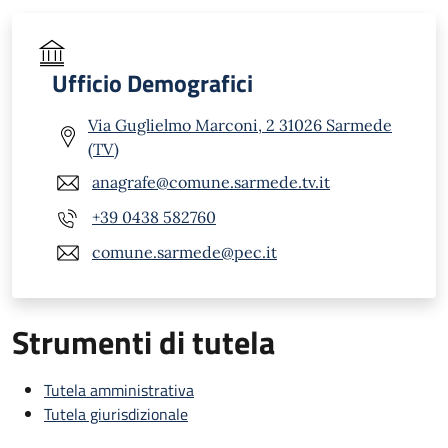
Ufficio Demografici
Via Guglielmo Marconi, 2 31026 Sarmede
(TV)
anagrafe@comune.sarmede.tv.it
+39 0438 582760
comune.sarmede@pec.it
Strumenti di tutela
Tutela amministrativa
Tutela giurisdizionale