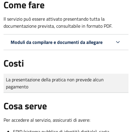
Come fare
Il servizio può essere attivato presentando tutta la
documentazione prevista, consultabile in formato PDF.
Moduli da compilare e documenti da allegare
Costi
Tipo di pagamento
Importo
La presentazione della pratica non prevede alcun
pagamento
Cosa serve
Per accedere al servizio, assicurati di avere:
SPID (sistema pubblico di identità digitale), carta