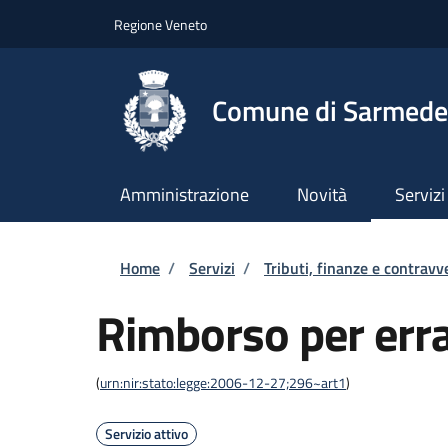
Salta al contenuto principale
Skip to footer content
Regione Veneto
Comune di Sarmede
Amministrazione
Novità
Servizi
Briciole di pane
Home
/
Servizi
/
Tributi, finanze e contravv
Rimborso per err
(
urn:nir:stato:legge:2006-12-27;296~art1
)
Servizio attivo