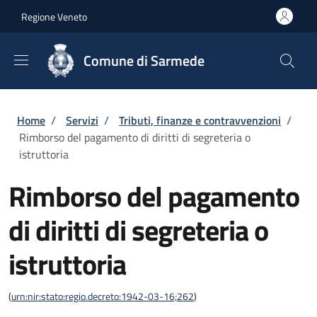
Salta al contenuto principale
Skip to footer content
Regione Veneto
Comune di Sarmede
Briciole di pane
Home
/
Servizi
/
Tributi, finanze e contravvenzioni
/
Rimborso del pagamento di diritti di segreteria o
istruttoria
Rimborso del pagamento
di diritti di segreteria o
istruttoria
(
urn:nir:stato:regio.decreto:1942-03-16;262
)